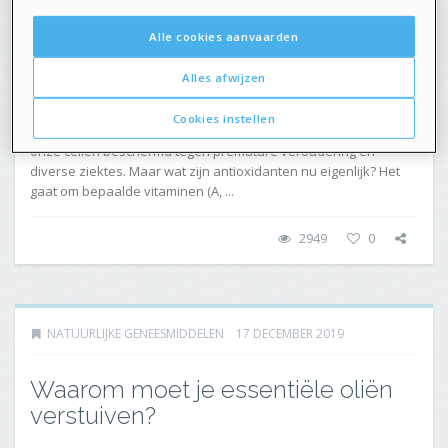
Alle cookies aanvaarden
Alles afwijzen
Cookies instellen
Wanneer vrije radicalen geneutraliseerd worden, dan worden
onze cellen beschermd tegen premature veroudering en
diverse ziektes. Maar wat zijn antioxidanten nu eigenlijk? Het
gaat om bepaalde vitaminen (A, ...
2949
0
NATUURLIJKE GENEESMIDDELEN
17 DECEMBER 2019
Waarom moet je essentiële oliën
verstuiven?