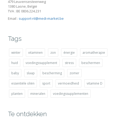
479 Leuvensesteenweg
1380 Lasne, België
TVA : BE 0836.224.231
Email :
support-nl@medi-market.be
Tags
winter
vitaminen
zon
énergie
aromatherapie
huid
voedingssupplement
stress
beschermen
baby
slaap
bescherming
zomer
essentiële oliën
sport
vermoeidheid
vitamine D
planten
mineralen
voedingssupplementen
Te ontdekken