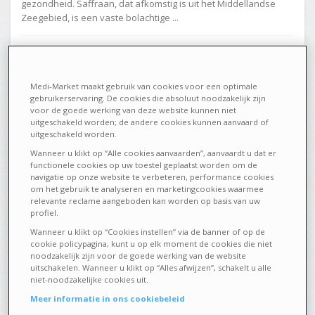
gezondheid. Saffraan, dat afkomstig is uit het Middellandse
Zeegebied, is een vaste bolachtige ...
5668
0
Medi-Market maakt gebruik van cookies voor een optimale
gebruikerservaring. De cookies die absoluut noodzakelijk zijn
voor de goede werking van deze website kunnen niet
NATUURLIJKE GENEESMIDDELEN
24 FEBRUARI 2020
uitgeschakeld worden; de andere cookies kunnen aanvaard of
uitgeschakeld worden.
Met meer energie de menopauze
Wanneer u klikt op “Alle cookies aanvaarden”, aanvaardt u dat er
functionele cookies op uw toestel geplaatst worden om de
door
navigatie op onze website te verbeteren, performance cookies
om het gebruik te analyseren en marketingcookies waarmee
relevante reclame aangeboden kan worden op basis van uw
profiel.
Wanneer u klikt op “Cookies instellen” via de banner of op de
cookie policypagina, kunt u op elk moment de cookies die niet
noodzakelijk zijn voor de goede werking van de website
uitschakelen. Wanneer u klikt op “Alles afwijzen”, schakelt u alle
niet-noodzakelijke cookies uit.
Meer informatie in ons cookiebeleid