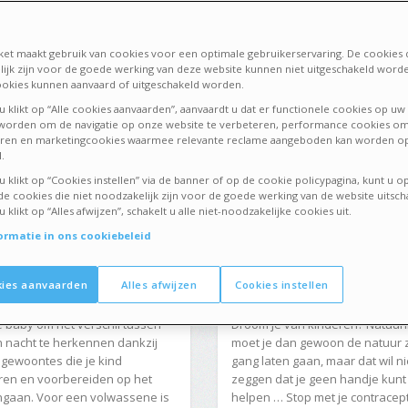
Y & MAMA VERZORGING
BABY & MAMA VERZORGING
CEMBER 2019
22 OKTOBER 2019
et maakt gebruik van cookies voor een optimale gebruikerservaring. De cookies 
ijk zijn voor de goede werking van deze website kunnen niet uitgeschakeld word
 belang van een
Hoe kan je snel
okies kunnen aanvaard of uitgeschakeld worden.
ndritueel
zwanger worden?
 klikt op “Alle cookies aanvaarden”, aanvaardt u dat er functionele cookies op uw 
 worden om de navigatie op onze website te verbeteren, performance cookies om
eren en marketingcookies waarmee relevante reclame aangeboden kan worden op
.
 klikt op “Cookies instellen” via de banner of op de cookie policypagina, kunt u op
 cookies die niet noodzakelijk zijn voor de goede werking van de website uitsch
klikt op “Alles afwijzen”, schakelt u alle niet-noodzakelijke cookies uit.
ormatie in ons cookiebeleid
kies aanvaarden
Alles afwijzen
Cookies instellen
e baby om het verschil tussen
Droom je van kinderen? Natuurli
 nacht te herkennen dankzij
moet je dan gewoon de natuur 
 gewoontes die je kind
gang laten gaan, maar dat wil ni
ren en voorbereiden op het
zeggen dat je geen handje kunt
ngaan. Voor een volwassene is
helpen … Stop met je contracept