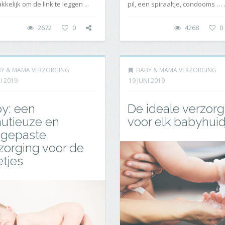
kkelijk om de link te leggen ...
pil, een spiraaltje, condooms … .
2672
0
4268
0
Y & MAMA VERZORGING
BABY & MAMA VERZORGING
I 2019
19 JUNI 2019
y: een
De ideale verzorg
utieuze en
voor elk babyhuid
ngepaste
zorging voor de
etjes