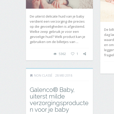
De uiterst delicate huid van je baby
verdient een verzorging die precies
op die gevoeligheden is afgestemd.
De bil
Welke zeep gebruik je voor een
dag la
gevoelige huid? Welk product kan je
waardo
gebruiken om de billetjes van ...
en om 
leggen
5362
1
fragiel
NON CLASSÉ
28 MEI 2018
Galenco® Baby,
uiterst milde
verzorgingsproducte
n voor je baby