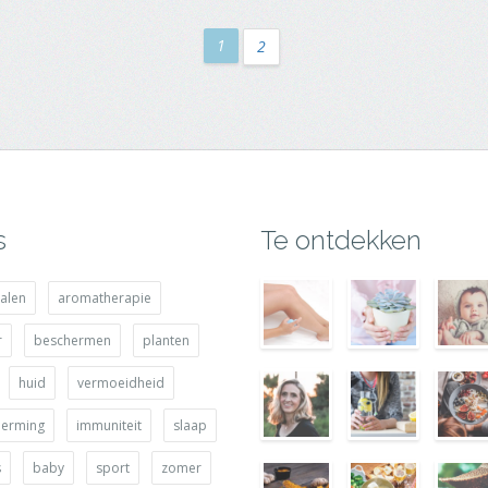
1
2
s
Te ontdekken
alen
aromatherapie
r
beschermen
planten
huid
vermoeidheid
herming
immuniteit
slaap
s
baby
sport
zomer