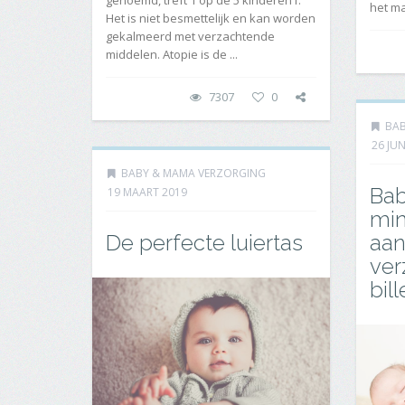
het ma
Het is niet besmettelijk en kan worden
gekalmeerd met verzachtende
middelen. Atopie is de ...
7307
0
BAB
26 JUN
BABY & MAMA VERZORGING
Bab
19 MAART 2019
min
De perfecte luiertas
aa
ver
bill