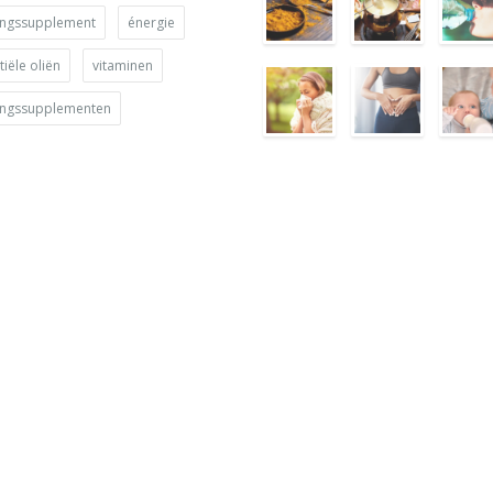
ingssupplement
énergie
iële oliën
vitaminen
ingssupplementen