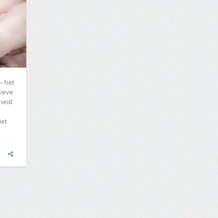
– het
sieve
dheid
iet