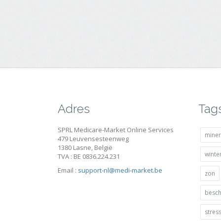
Adres
Tag
SPRL Medicare-Market Online Services
miner
479 Leuvensesteenweg
1380 Lasne, België
winte
TVA : BE 0836.224.231
Email :
support-nl@medi-market.be
zon
besc
stres