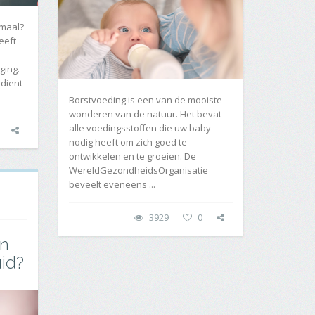
rmaal?
eeft
ging.
rdient
Borstvoeding is een van de mooiste
wonderen van de natuur. Het bevat
alle voedingsstoffen die uw baby
nodig heeft om zich goed te
ontwikkelen en te groeien. De
WereldGezondheidsOrganisatie
beveelt eveneens ...
3929
0
en
id?