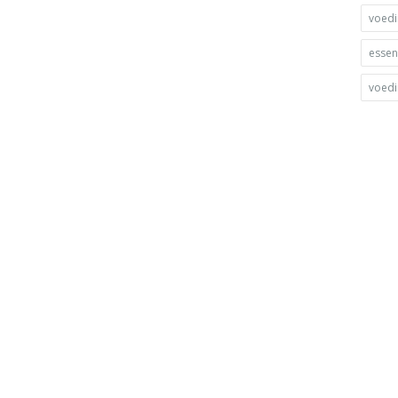
voed
essent
voed