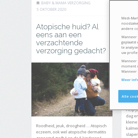
BABY & MAMA VERZORGING
BAB
5 OKTOBER 2020
17 DE
Medi-Mark
noodzakel
Atopische huid? Al
Het
andere co
eens aan een
avo
Wanneer u
verzachtende
geplaatst
te analys
verzorging gedacht?
uw profiel
Wanneer u
moment de
Wanneer u 
Meer inf
Alle coo
Help j
dag en
kleine
Roodheid, jeuk, droogheid … Atopisch
kalme
eczeem, ook wel atopische dermatitis
slape
genoemd, treft 1 op de 5 kinderen1.