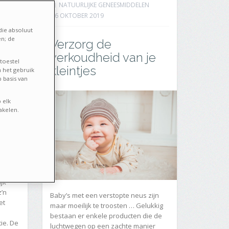
NATUURLIJKE GENEESMIDDELEN
16 OKTOBER 2019
die absoluut
en; de
Verzorg de
verkoudheid van je
toestel
kleintjes
 het gebruik
 basis van
 elk
akelen.
jk
z’n
Baby’s met een verstopte neus zijn
et
maar moeilijk te troosten … Gelukkig
bestaan er enkele producten die de
ie. De
luchtwegen op een zachte manier