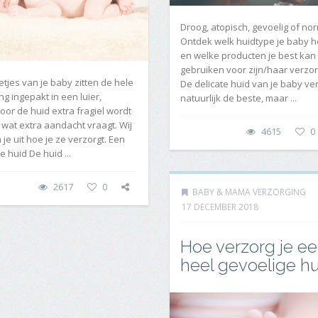
Droog, atopisch, gevoelig of no
Ontdek welk huidtype je baby h
en welke producten je best kan
gebruiken voor zijn/haar verzor
letjes van je baby zitten de hele
De delicate huid van je baby ve
ng ingepakt in een luier,
natuurlijk de beste, maar ...
or de huid extra fragiel wordt
wat extra aandacht vraagt. Wij
4615
0
 je uit hoe je ze verzorgt. Een
e huid De huid ...
2617
0
BABY & MAMA VERZORGING
17 DECEMBER 2018
Hoe verzorg je e
heel gevoelige hu