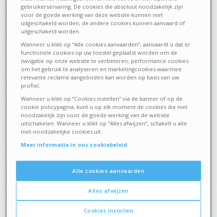
gebruikerservaring. De cookies die absoluut noodzakelijk zijn
SCHOONHEID EN VERZORGING
15 JUNI 2023
voor de goede werking van deze website kunnen niet
uitgeschakeld worden; de andere cookies kunnen aanvaard of
uitgeschakeld worden.
Alles wat je moet weten over
Wanneer u klikt op “Alle cookies aanvaarden”, aanvaardt u dat er
zonnecapsules en -gummies
functionele cookies op uw toestel geplaatst worden om de
navigatie op onze website te verbeteren, performance cookies
om het gebruik te analyseren en marketingcookies waarmee
relevante reclame aangeboden kan worden op basis van uw
profiel.
Wanneer u klikt op “Cookies instellen” via de banner of op de
cookie policypagina, kunt u op elk moment de cookies die niet
noodzakelijk zijn voor de goede werking van de website
uitschakelen. Wanneer u klikt op “Alles afwijzen”, schakelt u alle
niet-noodzakelijke cookies uit.
Meer informatie in ons cookiebeleid
Alle cookies aanvaarden
Alles afwijzen
Cookies instellen