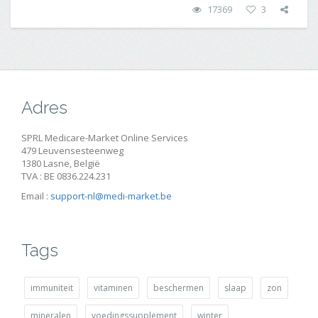
17369
3
Adres
SPRL Medicare-Market Online Services
479 Leuvensesteenweg
1380 Lasne, België
TVA : BE 0836.224.231
Email :
support-nl@medi-market.be
Tags
immuniteit
vitaminen
beschermen
slaap
zon
mineralen
voedingssupplement
winter