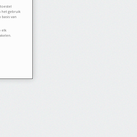
toestel
 het gebruik
 basis van
 elk
akelen.