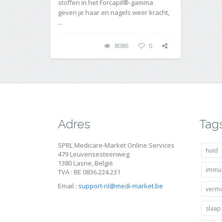
stoffen in het Forcapil®-gamma
geven je haar en nagels weer kracht,
...
8086
0
Adres
Tag
SPRL Medicare-Market Online Services
huid
479 Leuvensesteenweg
1380 Lasne, België
immun
TVA : BE 0836.224.231
Email :
support-nl@medi-market.be
verm
slaap