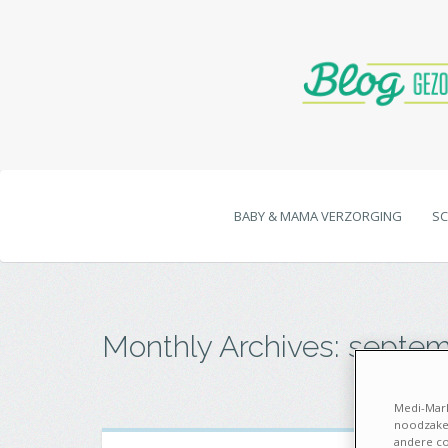
BABY & MAMA VERZORGING
SC
Monthly Archives:
septem
Medi-Mark
noodzakel
andere co