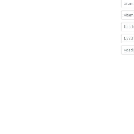
arom
vitam
besc
besc
voed