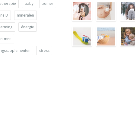
atherapie
baby
zomer
ine D
mineralen
herming
énergie
hermen
ingssupplementen
stress