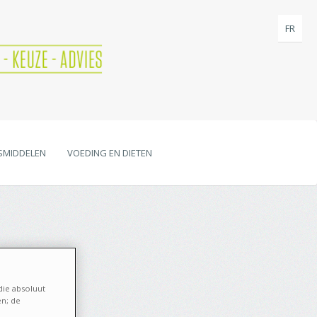
FR
SMIDDELEN
VOEDING EN DIETEN
die absoluut
en; de