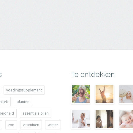
s
Te ontdekken
voedingssupplement
iteit
planten
oeidheid
essentiële oliën
zon
vitaminen
winter