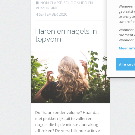
NON CLASSÉ
,
SCHOONHEID EN
Wanneer u
VERZORGING
geplaatst
4 SEPTEMBER 2020
te analys
uw profiel
Haren en nagels in
Wanneer u
moment de
topvorm
Wanneer u 
Meer inf
Alle coo
Dof haar zonder volume? Haar dat
met plukken lijkt uit te vallen en
nagels die bij de minste aanraking
afbreken? De verschillende actieve