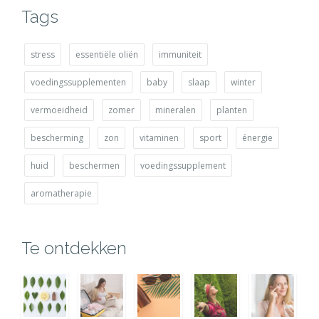
Tags
stress
essentiële oliën
immuniteit
voedingssupplementen
baby
slaap
winter
vermoeidheid
zomer
mineralen
planten
bescherming
zon
vitaminen
sport
énergie
huid
beschermen
voedingssupplement
aromatherapie
Te ontdekken