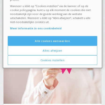
Wanneer u klikt op “Cookies instellen” via de banner of op de
ACTUALITEIT
1 OKTOBER 2025
cookie policypagina, kunt u op elk moment de cookies die niet
noodzakelijk zijn voor de goede werking van de website
uitschakelen. Wanneer u klikt op “Alles afwijzen”, schakelt u alle
Roze oktober: de maand van
niet-noodzakelijke cookies uit.
borstkanker
Meer informatie in ons cookiebeleid
Alle cookies aanvaarden
Alles afwijzen
Cookies instellen