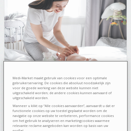
Medi-Market maakt gebruik van cookies voor een optimale
gebruikerservaring. De cookies die absoluut noodzakelijk zijn
Van de geboorte tot 12 maanden leert u uw baby kennen. De
voor de goede werking van deze website kunnen niet
hygiëne van uw baby vereist een constante en herhaalde zorg,
uitgeschakeld worden; de andere cookies kunnen aanvaard of
van het badje tot het veelvuldig verschonen van de luiers.
uitgeschakeld worden.
Welke producten en ...
Wanneer u klikt op “Alle cookies aanvaarden”, aanvaardt u dat er
functionele cookies op uw toestel geplaatst worden om de
3793
0
navigatie op onze website te verbeteren, performance cookies
om het gebruik te analyseren en marketingcookies waarmee
relevante reclame aangeboden kan worden op basis van uw
profiel.