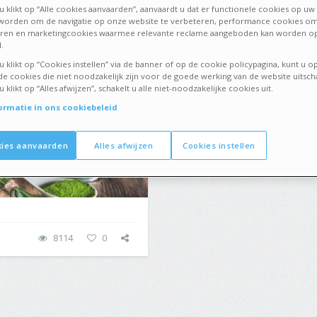
DING EN DIETEN
29 APRIL 2016
 klikt op “Alle cookies aanvaarden”, aanvaardt u dat er functionele cookies op uw 
 worden om de navigatie op onze website te verbeteren, performance cookies om
eren en marketingcookies waarmee relevante reclame aangeboden kan worden op
doe een detox
.
 klikt op “Cookies instellen” via de banner of op de cookie policypagina, kunt u op
 cookies die niet noodzakelijk zijn voor de goede werking van de website uitsch
klikt op “Alles afwijzen”, schakelt u alle niet-noodzakelijke cookies uit.
ormatie in ons cookiebeleid
kies aanvaarden
Alles afwijzen
Cookies instellen
8114
0