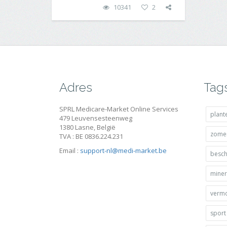
10341
2
Adres
Tag
SPRL Medicare-Market Online Services
plant
479 Leuvensesteenweg
1380 Lasne, België
zome
TVA : BE 0836.224.231
Email :
support-nl@medi-market.be
besc
miner
verm
sport