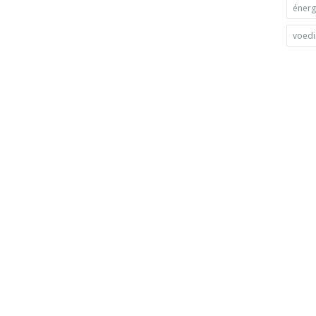
énerg
voed