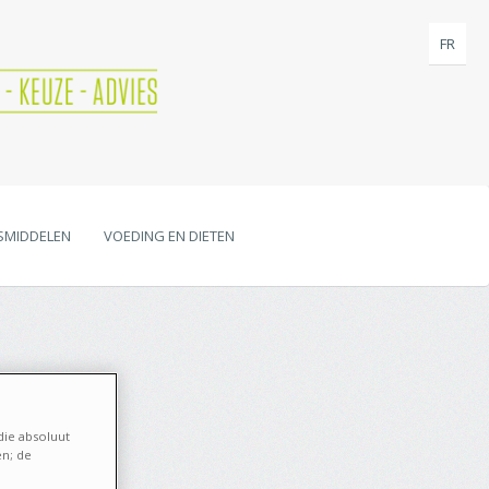
FR
SMIDDELEN
VOEDING EN DIETEN
die absoluut
en; de