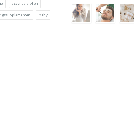
ie
essentiële oliën
ingssupplementen
baby