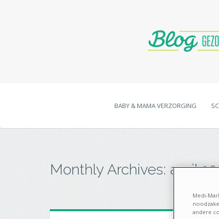
BABY & MAMA VERZORGING
SC
Monthly Archives:
april 2
Medi-Mark
noodzakel
andere co