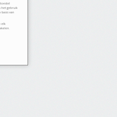
toestel
 het gebruik
 basis van
 elk
akelen.