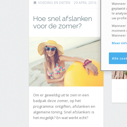
VOEDING EN DIETEN
29 APRIL 2016
VOE
Wanneer u
geplaatst
te analys
Hoe snel afslanken
Ik 
uw profiel
voor de zomer?
Wanneer u
moment de
Wanneer u 
Meer inf
Alle coo
Om er geweldig uit te zien in een
badpak deze zomer, op het
programma: ontgiften, afslanken en
algemene toning. Snel afslanken: is
het mogelijk? En wat werkt echt?