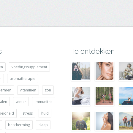
s
Te ontdekken
en
voedingssupplement
r
aromatherapie
hermen
vitaminen
zon
alen
winter
immuniteit
oeidheid
stress
huid
bescherming
slaap