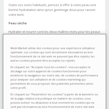
Outre vos soins habituels, pensez à offrir à votre peau une
bonne hydratation ainsi qu’un gommage doux pour raviver
votre teint.
Peau sèche
Hydrater et nourrir sont les deux maîtres-mots pour les peaux
sèches, particulièrement sensibles aux agressions du soleil.
Appliquez une crème ultra hydratante le matin et ultra
nourrissante le soir.
Medi-Market utilise des cookies pour une expérience utilisateur
optimale. Les cookies qui sont strictement nécessaires au bon
Peau sensible
fonctionnement de ce site web ne peuvent pas être rejetés; les
autres cookies peuvent être acceptés ou rejetés.
Veillez à bien nettoyer votre peau et utilisez ensuite une
En cliquant sur "Accepter tous les cookies", vous acceptez le
crème hydratante sans parfum ni conservateur, matin et soir.
stockage sur votre appareil de cookies fonctionnels pour
Une ou deux fois par semaine, optez pour un masque aux
améliorer la navigation sur notre site, de cookies de performance
actifs apaisants, adapté aux peaux sensibles.
pour analyser son utilisation et de cookies marketing qui
permettent de vous proposer des publicités pertinentes selon
Peau grasse
votre profil.
En cliquant sur "Paramétrer les cookies" à partir de la bannière ou
Oui, les peaux grasses doivent aussi être hydratées :
de la page relative à la politique en matière de cookies, vous
appliquez une crème ou un fluide matifiant aux propriétés
pouvez activer ou désactiver à tout moment les cookies qui ne
hydratantes sur une peau propre et nette.
sont pas nécessaires au bon fonctionnement de notre site web.