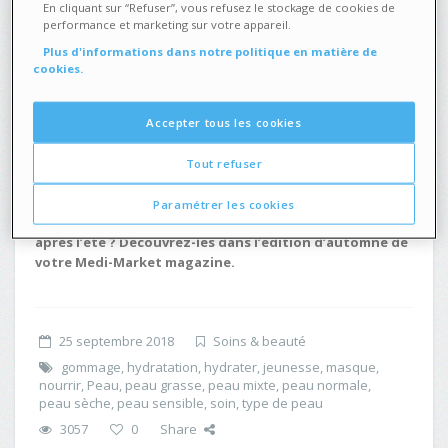
En cliquant sur “Refuser”, vous refusez le stockage de cookies de
Peau mixte
performance et marketing sur votre appareil.
Pour à la fois hydrater les zones plus sèches sans que les
Plus d'informations dans notre politique en matière de
cookies.
zones grasses ne luisent, choisissez une crème ou un gel
hydratant et nourrissant à la texture fluide et légère.
Accepter tous les cookies
Un dernier conseil valable pour tous les types de peau : pour
éliminer les cellules mortes et éviter les points noirs, procédez
Tout refuser
à un gommage une fois par semaine à l’aide d’un exfoliant
doux.
Paramétrer les cookies
D’autres conseils pour prendre soin de votre peau
après l’été ? Découvrez-les dans l’édition d’automne de
votre Medi-Market magazine.
25 septembre 2018
Soins & beauté
gommage
,
hydratation
,
hydrater
,
jeunesse
,
masque
,
nourrir
,
Peau
,
peau grasse
,
peau mixte
,
peau normale
,
peau sèche
,
peau sensible
,
soin
,
type de peau
3057
0
Share