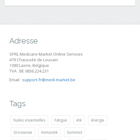
Adresse
SPRL Medicare-Market Online Services
479 Chaussée de Louvain
1380 Lasne, Belgique
TVA : BE 0836.224.231
Email :
support-fr@medi-market.be
Tags
huiles essentielles
Fatigue
été
énergie
Grossesse
Immunité
Sommeil