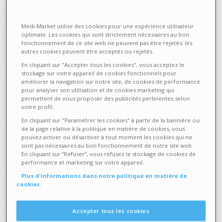
Nausées ? Essayez l’acupression
Medi-Market utilise des cookies pour une expérience utilisateur
optimale. Les cookies qui sont strictement nécessaires au bon
fonctionnement de ce site web ne peuvent pas être rejetés; les
autres cookies peuvent être acceptés ou rejetés.
En cliquant sur "Accepter tous les cookies", vous acceptez le
stockage sur votre appareil de cookies fonctionnels pour
améliorer la navigation sur notre site, de cookies de performance
pour analyser son utilisation et de cookies marketing qui
permettent de vous proposer des publicités pertinentes selon
votre profil.
En cliquant sur "Paramétrer les cookies" à partir de la bannière ou
de la page relative à la politique en matière de cookies, vous
pouvez activer ou désactiver à tout moment les cookies qui ne
sont pas nécessaires au bon fonctionnement de notre site web.
En cliquant sur “Refuser”, vous refusez le stockage de cookies de
performance et marketing sur votre appareil.
Plus d'informations dans notre politique en matière de
cookies.
Issue de la médecine traditionnelle chinoise, cette méthode
permet aussi de rééquilibrer l’organisme, de gérer le stress et
Accepter tous les cookies
de renforcer le système immunitaire. L’acupression repose sur
les mêmes principes ...