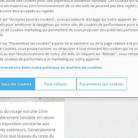
et utilise des cookies pour une expérience utilisateur optimale. Les cookies qui s
NS & BEAUTÉ
4 DÉCEMBRE 2023
nt nécessaires au bon fonctionnement de ce site web ne peuvent pas être rejetés; 
euvent être acceptés ou rejetés.
l soin hydratant
nt sur "Accepter tous les cookies", vous acceptez le stockage sur votre appareil de
els pour améliorer la navigation sur notre site, de cookies de performance pour 
isir pour le visage
on et de cookies marketing qui permettent de vous proposer des publicités pertinen
il.
t sur "Paramétrer les cookies" à partir de la bannière ou de la page relative à la po
e cookies, vous pouvez activer ou désactiver à tout moment les cookies qui ne so
es au bon fonctionnement de notre site web. En cliquant sur “Refuser”, vous refuse
de cookies de performance et marketing sur votre appareil.
nformations dans notre politique en matière de cookies.
 tous les cookies
Tout refuser
Paramétrer les cookies
u du visage est une zone
ulièrement sensible en raison
 exposition constante aux
nts extérieurs. Généralement
ince que la peau du reste du