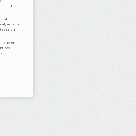
ont
les autres
 cookies
analyser son
tes selon
litique en
nt pas
z le