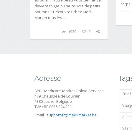
corps,
devient rouge ou se couvre de petits
boutons ? Découvrez chez Medi-
Market tous les ...
1939
0
Adresse
Tag
SPRL Medicare-Market Online Services
Soleil
479 Chaussée de Louvain
1380 Lasne, Belgique
Visag
TVA : BE 0836.224.231
Email :
support-fr@medi-market.be
Alime
Vitam