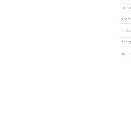
compl
Arom
huiles
énerg
Somm