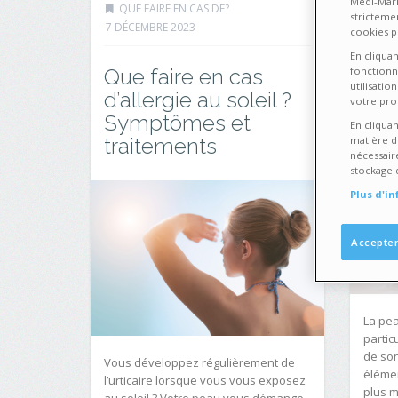
Medi-Mark
QUE FAIRE EN CAS DE?
SOI
stricteme
7 DÉCEMBRE 2023
cookies p
Que
En cliqua
Que faire en cas
fonctionn
cho
utilisati
d’allergie au soleil ?
?
votre prof
Symptômes et
En cliquan
traitements
matière d
nécessair
stockage 
Plus d'i
Accepter
La pea
partic
de son
Vous développez régulièrement de
éléme
l’urticaire lorsque vous vous exposez
plus m
au soleil ? Votre peau vous démange,