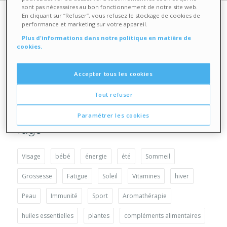
sont pas nécessaires au bon fonctionnement de notre site web.
En cliquant sur “Refuser”, vous refusez le stockage de cookies de
Adresse
performance et marketing sur votre appareil.
Plus d'informations dans notre politique en matière de
cookies.
SPRL Medicare-Market Online Services
479 Chaussée de Louvain
1380 Lasne, Belgique
Accepter tous les cookies
TVA : BE 0836.224.231
Email :
support-fr@medi-market.be
Tout refuser
Paramétrer les cookies
Tags
Visage
bébé
énergie
été
Sommeil
Grossesse
Fatigue
Soleil
Vitamines
hiver
Peau
Immunité
Sport
Aromathérapie
huiles essentielles
plantes
compléments alimentaires