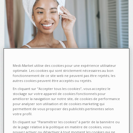
Medi-Market utilise des cookies pour une expérience utilisateur
optimale. Les cookies qui sont strictement nécessaires au bon
fonctionnement de ce site web ne peuvent pas être rejetés; les
Star des produits pour bébé, l’huile d’amande douce regorge de
autres cookies peuvent être acceptés ou rejetés.
bienfaits pour tous les types de peaux. Voici pourquoi. Qu’est-
ce que l’huile d’amande douce ? Extraite du fruit de l’amandier,
En cliquant sur "Accepter tous les cookies", vous acceptez le
l’huile ...
stockage sur votre appareil de cookies fonctionnels pour
améliorer la navigation sur notre site, de cookies de performance
pour analyser son utilisation et de cookies marketing qui
30110
0
permettent de vous proposer des publicités pertinentes selon
votre profil.
En cliquant sur "Paramétrer les cookies" à partir de la bannière ou
de la page relative à la politique en matière de cookies, vous
pouvez activer ou désactiver à tout moment les cookies qui ne