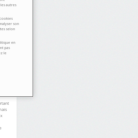
2017
les autres
x
 cookies
analyser son
tes selon
litique en
nt pas
z le
rtant
mais
ux
e