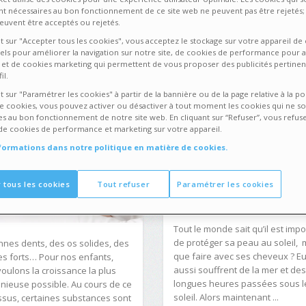
NS BÉBÉ & MAMAN
SOINS & BEAUTÉ
5 OCTOBRE 
nt nécessaires au bon fonctionnement de ce site web ne peuvent pas être rejetés; 
TOBRE 2017
euvent être acceptés ou rejetés.
De beaux cheveu
nt sur "Accepter tous les cookies", vous acceptez le stockage sur votre appareil de
els pour améliorer la navigation sur notre site, de cookies de performance pour 
 enfants en
après l’été
on et de cookies marketing qui permettent de vous proposer des publicités pertinen
ine forme
il.
t sur "Paramétrer les cookies" à partir de la bannière ou de la page relative à la po
e cookies, vous pouvez activer ou désactiver à tout moment les cookies qui ne so
es au bon fonctionnement de notre site web. En cliquant sur “Refuser”, vous refuse
de cookies de performance et marketing sur votre appareil.
nformations dans notre politique en matière de cookies.
 tous les cookies
Tout refuser
Paramétrer les cookies
Tout le monde sait qu’il est impo
de protéger sa peau au soleil, 
nes dents, des os solides, des
que faire avec ses cheveux ? E
s forts… Pour nos enfants,
aussi souffrent de la mer et des
oulons la croissance la plus
longues heures passées sous l
ieuse possible. Au cours de ce
soleil. Alors maintenant ...
sus, certaines substances sont