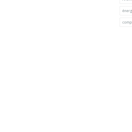
énerg
compl