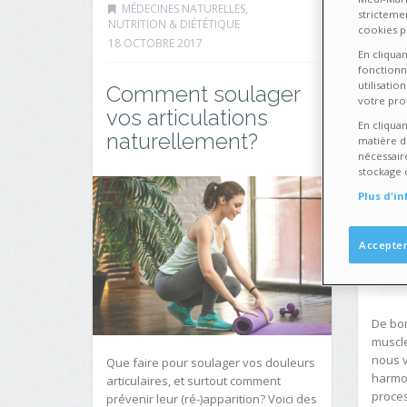
MÉDECINES NATURELLES
,
SOI
stricteme
NUTRITION & DIÉTÉTIQUE
16 OC
cookies p
18 OCTOBRE 2017
En cliqua
fonctionn
Des
utilisati
Comment soulager
ple
votre prof
vos articulations
En cliquan
naturellement?
matière d
nécessair
stockage 
Plus d'i
Accepter
De bon
muscle
nous v
Que faire pour soulager vos douleurs
harmon
articulaires, et surtout comment
proces
prévenir leur (ré-)apparition? Voici des