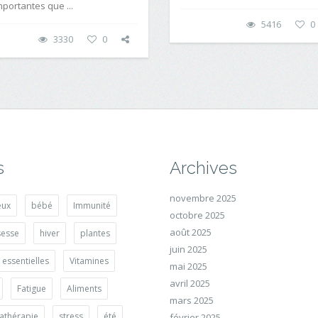
mportantes que ...
5416
0
3330
0
s
Archives
novembre 2025
eux
bébé
Immunité
octobre 2025
août 2025
sesse
hiver
plantes
juin 2025
 essentielles
Vitamines
mai 2025
avril 2025
Fatigue
Aliments
mars 2025
athérapie
stress
été
février 2025