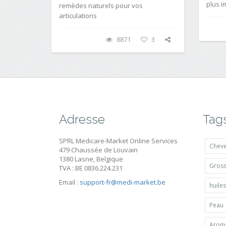
plus i
remèdes naturels pour vos
articulations
8871
3
Adresse
Tag
SPRL Medicare-Market Online Services
Chev
479 Chaussée de Louvain
1380 Lasne, Belgique
Gros
TVA : BE 0836.224.231
Email :
support-fr@medi-market.be
huiles
Peau
Arom